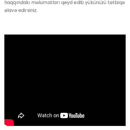
haqqındakı məlumatları qeyd edib yükünüzü tətbiqə
əlavə edirsiniz.