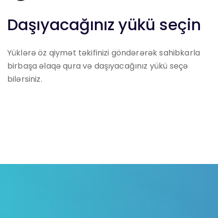
Daşıyacağınız yükü seçin
Yüklərə öz qiymət təkifinizi göndərərək sahibkarla
birbaşa əlaqə qura və daşıyacağınız yükü seçə
bilərsiniz.