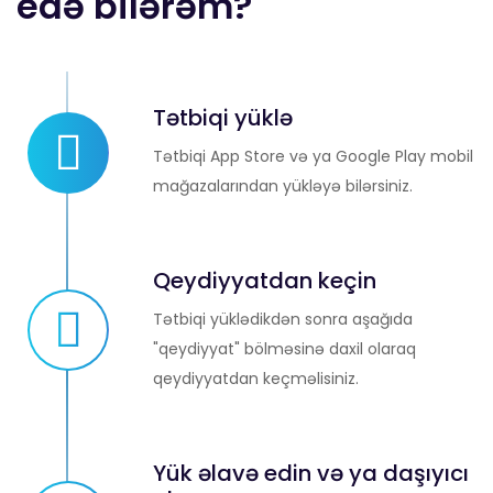
edə bilərəm?
Tətbiqi yüklə
Tətbiqi App Store və ya Google Play mobil
mağazalarından yükləyə bilərsiniz.
Qeydiyyatdan keçin
Tətbiqi yüklədikdən sonra aşağıda
"qeydiyyat" bölməsinə daxil olaraq
qeydiyyatdan keçməlisiniz.
Yük əlavə edin və ya daşıyıcı