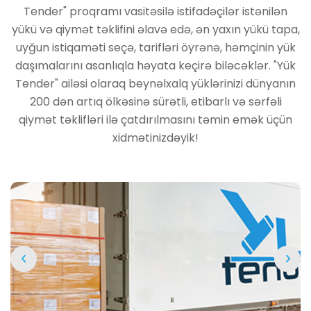
Tender" proqramı vasitəsilə istifadəçilər istənilən
yükü və qiymət təklifini əlavə edə, ən yaxın yükü tapa,
uyğun istiqaməti seçə, tarifləri öyrənə, həmçinin yük
daşımalarını asanlıqla həyata keçirə biləcəklər. "Yük
Tender" ailəsi olaraq beynəlxalq yüklərinizi dünyanın
200 dən artıq ölkəsinə sürətli, etibarlı və sərfəli
qiymət təklifləri ilə çatdırılmasını təmin emək üçün
xidmətinizdəyik!