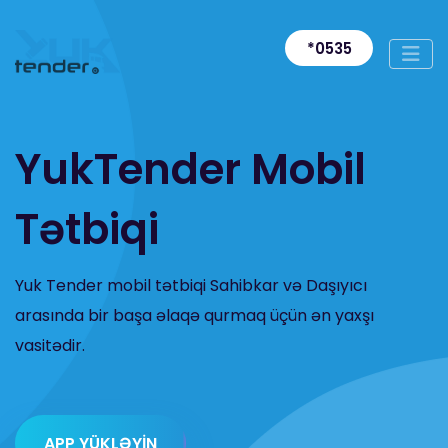
*0535
YukTender Mobil
Tətbiqi
Yuk Tender mobil tətbiqi Sahibkar və Daşıyıcı
arasında bir başa əlaqə qurmaq üçün ən yaxşı
vasitədir.
APP YÜKLƏYİN