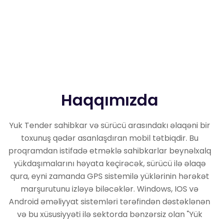
Haqqımızda
Yuk Tender sahibkar və sürücü arasındakı əlaqəni bir
toxunuş qədər asanlaşdıran mobil tətbiqdir. Bu
proqramdan istifadə etməklə sahibkarlar beynəlxalq
yükdaşımalarını həyata keçirəcək, sürücü ilə əlaqə
qura, eyni zamanda GPS sistemilə yüklərinin hərəkət
marşurutunu izləyə biləcəklər. Windows, IOS və
Android əməliyyat sistemləri tərəfindən dəstəklənən
və bu xüsusiyyəti ilə sektorda bənzərsiz olan "Yük