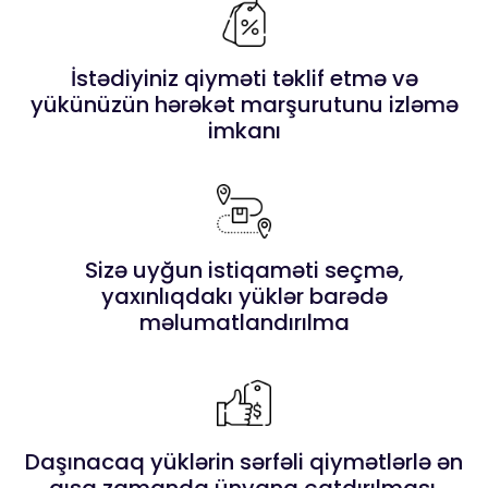
İstədiyiniz qiyməti təklif etmə və
yükünüzün hərəkət marşurutunu izləmə
imkanı
Sizə uyğun istiqaməti seçmə,
yaxınlıqdakı yüklər barədə
məlumatlandırılma
Daşınacaq yüklərin sərfəli qiymətlərlə ən
qısa zamanda ünvana çatdırılması.