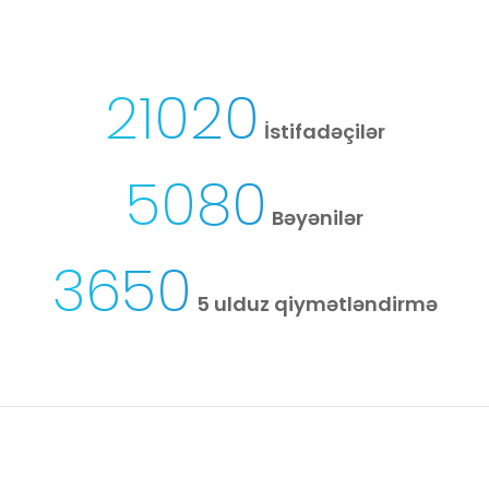
21020
İstifadəçilər
5080
Bəyənilər
3650
5 ulduz qiymətləndirmə